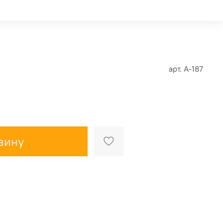
арт.
А-187
зину