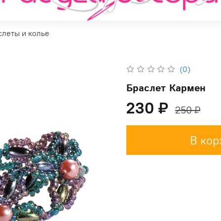
слеты и колье
(0)
Браслет Кармен
230 ₽
250 ₽
В кор