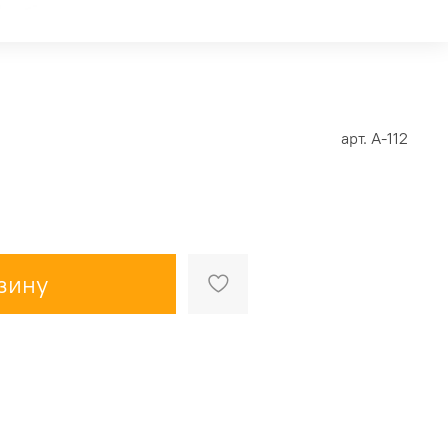
арт.
А-112
зину