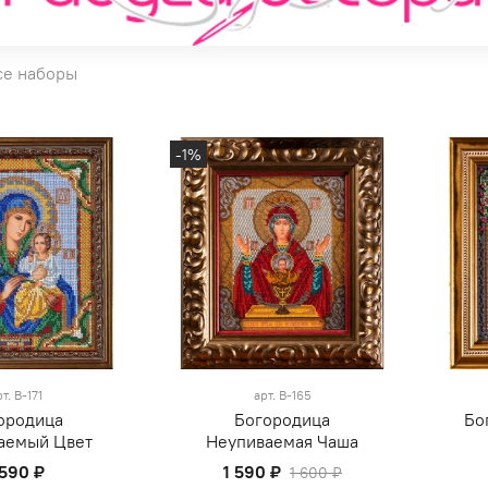
се наборы
-1%
рт.
В-171
арт.
В-165
ородица
Богородица
Бо
аемый Цвет
Неупиваемая Чаша
 590 ₽
1 590 ₽
1 600 ₽