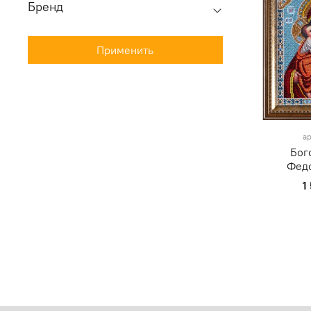
Бренд
Применить
ар
Бог
Фед
1