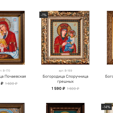
-1%
т.
В-170
арт.
В-169
ца Почаевская
Богородица Споручница
Бог
грешных
 ₽
1 600 ₽
1 590 ₽
1 600 ₽
-14%