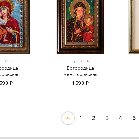
т.
В-198
арт.
В-194
ородица
Богородица
оровская
Ченстоховская
 590 ₽
1 590 ₽
1
2
3
4
5