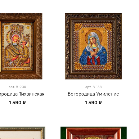
арт.
В-200
арт.
В-153
ородица Тихвинская
Богородица Умиление
1 590 ₽
1 590 ₽