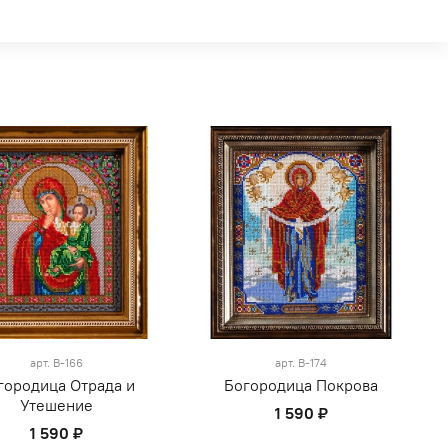
арт.
В-166
арт.
В-174
городица Отрада и
Богородица Покрова
Утешение
1 590 ₽
1 590 ₽