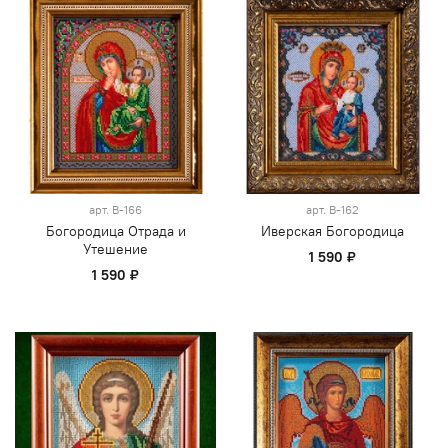
арт.
В-166
арт.
В-162
Богородица Отрада и
Иверская Богородица
Утешение
1 590 ₽
1 590 ₽