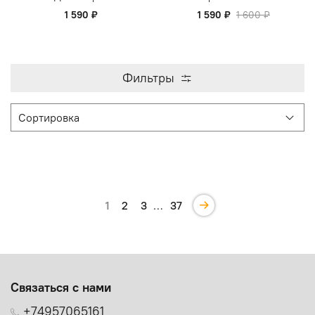
1 590 ₽
1 590 ₽
1 600 ₽
Фильтры
1
2
3
…
37
Связаться с нами
+74957065161