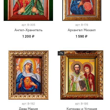
арт.
В-305
арт.
В-178
Ангел-Хранитель
Архангел Михаил
1 200 ₽
1 590 ₽
-1%
арт.
В-192
арт.
В-186
Дева Мария
Киприан и Устиния