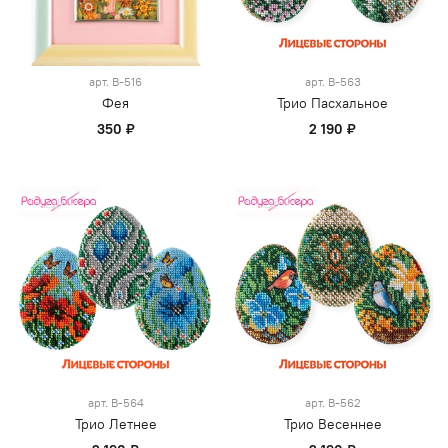
арт.
В-516
арт.
В-563
Фея
Трио Пасхальное
350 ₽
2 190 ₽
арт.
В-564
арт.
В-562
Трио Летнее
Трио Весеннее