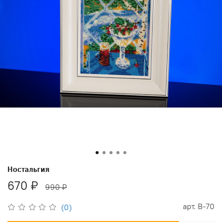
Ностальгия
670 ₽
990 ₽
арт.
В-70
(0)