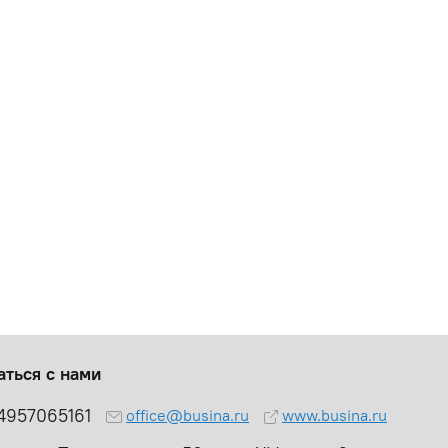
аться с нами
4957065161
office@busina.ru
www.busina.ru