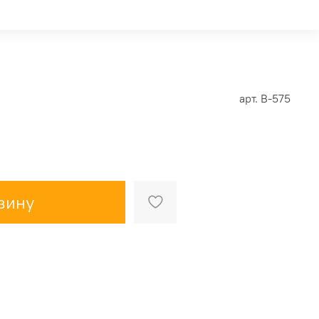
арт.
В-575
зину